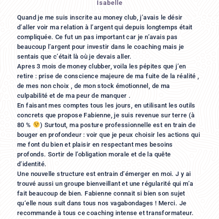
Isabelle
Quand je me suis inscrite au money club, j’avais le désir
d’aller voir ma relation à l’argent qui depuis longtemps était
compliquée. Ce fut un pas important car je n’avais pas
beaucoup l’argent pour investir dans le coaching mais je
sentais que c’était là où je devais aller.
Apres 3 mois de money clubber, voila les pépites que j’en
retire : prise de conscience majeure de ma fuite de la réalité ,
de mes non choix , de mon stock émotionnel, de ma
culpabilité et de ma peur de manquer .
En faisant mes comptes tous les jours, en utilisant les outils
concrets que propose Fabienne, je suis revenue sur terre (à
80 %
) Surtout, ma posture professionnelle est en train de
bouger en profondeur : voir que je peux choisir les actions qui
me font du bien et plaisir en respectant mes besoins
profonds. Sortir de l’obligation morale et de la quête
d’identité.
Une nouvelle structure est entrain d’émerger en moi. J y ai
trouvé aussi un groupe bienveillant et une régularité qui m’a
fait beaucoup de bien. Fabienne connait si bien son sujet
qu‘elle nous suit dans tous nos vagabondages ! Merci. Je
recommande à tous ce coaching intense et transformateur.