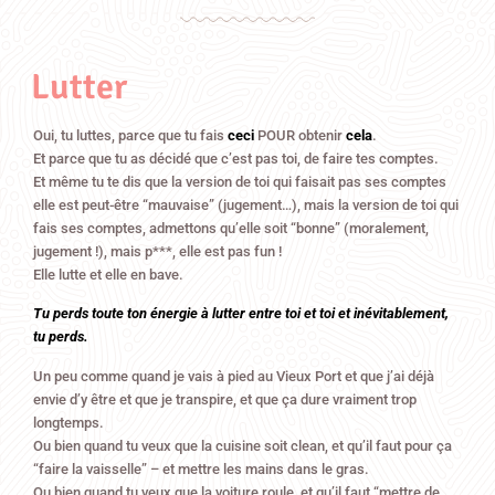
Lutter
Oui, tu luttes, parce que tu fais
ceci
POUR obtenir
cela
.
Et parce que tu as décidé que c’est pas toi, de faire tes comptes.
Et même tu te dis que la version de toi qui faisait pas ses comptes
elle est peut-être “mauvaise” (jugement…), mais la version de toi qui
fais ses comptes, admettons qu’elle soit “bonne” (moralement,
jugement !), mais p***, elle est pas fun !
Elle lutte et elle en bave.
Tu perds toute ton énergie à lutter entre toi et toi et inévitablement,
tu perds.
Un peu comme quand je vais à pied au Vieux Port et que j’ai déjà
envie d’y être et que je transpire, et que ça dure vraiment trop
longtemps.
Ou bien quand tu veux que la cuisine soit clean, et qu’il faut pour ça
“faire la vaisselle” – et mettre les mains dans le gras.
Ou bien quand tu veux que la voiture roule, et qu’il faut “mettre de