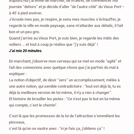
Aujourd’hui j’ai envie de marcher, de m’aérer, de commencer ma
journée “dehors” et je décide d’aller “de l’autre côté” du Vieux Port –
à 45′ à pied environ.
J’écoute mes pas, je respire, je sens mes muscles s’échauffer, je
regarde la ville en mode paysage, sans m’attarder aux détails, il fait
bon et un peu gris.
Quand j’arrive au Vieux Port, je suis bien, je regarde les mâts des
voiliers … et tout à coup je réalise que “j’y suis déjà” !
J’ai mis 20 minutes.
En marchant, j’observe mon cerveau qui se met en mode “agité” et
fait des connexions avec quelque chose que j’ai parfois du mal à
expliquer :
La notion d’objectif, de désir “vers” un accomplissement, mêlée à
une autre notion, qui semble contradictoire : “tout est déjà là, tu es
déjà la meilleure version de toi même, il n’y a rien à changer”.
Et histoire de brouiller les pistes : “Ce n’est pas le but en lui même
qui compte, c’est le chemin”.
C’est là que les promesses de la loi de l’attraction s’emmêlent les
pinceaux,
c’est là qu’on se vautre avec : “si je fais ça, j’obtiens ça” !