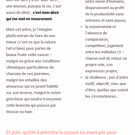
notre vision d’humains,
une tension, puisque la vie, c’est
disparaissent au profit
aussi du désir ;
c’est mon désir
de la productivité sans
qui me met en mouvement.
entraves et sans pause,
la souveraineté et
Mais cet arbre, je l’imagine
l’absence de
plutôt entrain de faire de son
comparaison,
mieux (c’est ce que la nature
compétition, jugement
fait si bien) pour porter de
entre les individus (!) –
beaux fruits cette saison –
chacun suit du mieux sa
malgré ou grâce aux conditions
propre voie, son
climatiques particulières de
expression propre,
chacune de ses journées,
la résilience : pas d’autre
malgré les entailles des
motif, objectif, voie, que
amoureux qui se jurent fidélité
d’être, quelles que soient
sur son écorce, malgré le voisin
les circonstances…
grincheux qui voudra tronçonner
cette branche qui pousse par
dessus sa haie.
Et puis, quitte à prendre la nature en exemple pour