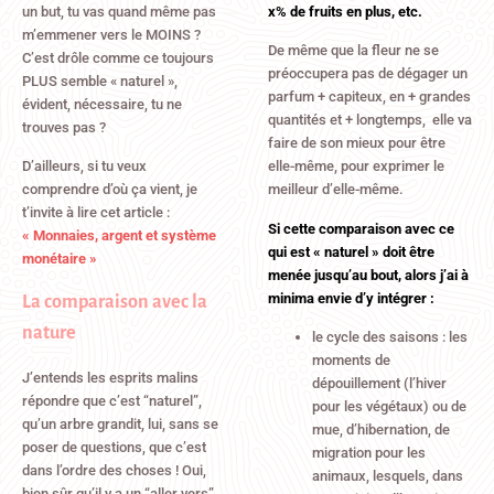
un but, tu vas quand même pas
x% de fruits en plus, etc.
m’emmener vers le MOINS ?
De même que la fleur ne se
C’est drôle comme ce toujours
préoccupera pas de dégager un
PLUS semble « naturel »,
parfum + capiteux, en + grandes
évident, nécessaire, tu ne
quantités et + longtemps, elle va
trouves pas ?
faire de son mieux pour être
D’ailleurs, si tu veux
elle-même, pour exprimer le
comprendre d’où ça vient, je
meilleur d’elle-même.
t’invite à lire cet article :
Si cette comparaison avec ce
« Monnaies, argent et système
qui est « naturel » doit être
monétaire »
menée jusqu’au bout, alors j’ai à
La comparaison avec la
minima envie d’y intégrer :
nature
le cycle des saisons : les
moments de
J’entends les esprits malins
dépouillement (l’hiver
répondre que c’est “naturel”,
pour les végétaux) ou de
qu’un arbre grandit, lui, sans se
mue, d’hibernation, de
poser de questions, que c’est
migration pour les
dans l’ordre des choses ! Oui,
animaux, lesquels, dans
bien sûr qu’il y a un “aller vers”,