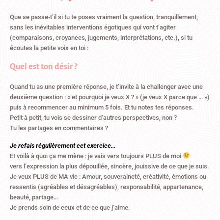
Que se passe-t’il si tu te poses vraiment la question, tranquillement,
sans les inévitables interventions égotiques qui vont t’agiter
(comparaisons, croyances, jugements, interprétations, etc.), si tu
écoutes la petite voix en toi :
Quel est ton désir ?
Quand tu as une première réponse, je t’invite à la challenger avec une
deuxième question : « et pourquoi je veux X ? » (je veux X parce que … »)
puis à recommencer au minimum 5 fois. Et tu notes tes réponses.
Petit à petit, tu vois se dessiner d’autres perspectives, non ?
Tu les partages en commentaires ?
Je refais régulièrement cet exercice…
Et voilà à quoi ça me mène : je vais vers toujours PLUS de moi
vers l’expression la plus dépouillée, sincère, jouissive de ce que je suis.
Je veux PLUS de MA vie : Amour, souveraineté, créativité, émotions ou
ressentis (agréables et désagréables), responsabilité, appartenance,
beauté, partage…
Je prends soin de ceux et de ce que j’aime.