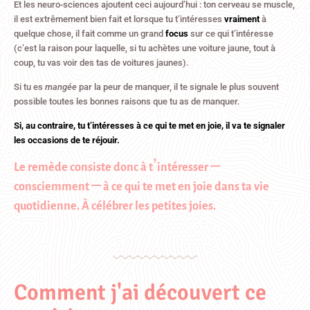
Et les neuro-sciences ajoutent ceci aujourd’hui : ton cerveau se muscle,
il est extrêmement bien fait et lorsque tu t’intéresses
vraiment
à
quelque chose, il fait comme un grand
focus
sur ce qui t’intéresse
(c’est la raison pour laquelle, si tu achètes une voiture jaune, tout à
coup, tu vas voir des tas de voitures jaunes).
Si tu es
mangée
par la peur de manquer, il te signale le plus souvent
possible toutes les bonnes raisons que tu as de manquer.
Si, au contraire, tu t’intéresses à ce qui te met en joie, il va te signaler
les occasions de te réjouir.
Le remède consiste donc à t’intéresser –
consciemment – à ce qui te met en joie dans ta vie
quotidienne. À célébrer les petites joies.
Comment j'ai découvert ce