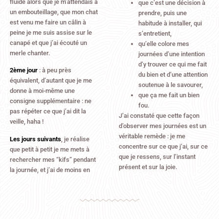
fluide alors que je m’attendais à
que c’est une décision à
un embouteillage, que mon chat
prendre, puis une
est venu me faire un câlin à
habitude à installer, qui
peine je me suis assise sur le
s’entretient,
canapé et que j’ai écouté un
qu’elle colore mes
merle chanter.
journées d’une intention
d’y trouver ce qui me fait
2ème jour
: à peu près
du bien et d’une attention
équivalent, d’autant que je me
soutenue à le savourer,
donne à moi-même une
que ça me fait un bien
consigne supplémentaire : ne
fou.
pas répéter ce que j’ai dit la
J’ai constaté que cette façon
veille, haha !
d’observer mes journées est un
véritable remède : je me
Les jours suivants
, je réalise
concentre sur ce que j’ai, sur ce
que petit à petit je me mets à
que je ressens, sur l’instant
rechercher mes “kifs” pendant
présent et sur la joie.
la journée, et j’ai de moins en