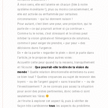
À mon sens, elle est latente en chacun (liée à notre
système monétaire !), plus ou moins consciemment, et
elle est activée ou enflammée par certaines
circonstances – qui lui donnent raison !
Pour autant, c’est bien une peur, une projection, qui te
parle de « ce qui pourrait arriver si ça continue ».
Comme tu le notes, c’est stressant et le stress peut
inhiber la vision globale et l’émergence de solutions,
comme il peut exiger de prendre, « par peur » des
décisions dans l’urgence.
En + de la partie « regarder le plein » dont je parle dans
l’article, je te propose deux autres voies :
Accueillir cette peur quand tu la ressens, tranquillement
et l’écouter :
Que pourrait-elle te dire de ta vision du
monde
? Quelle relation émotionnelle entretiens-tu avec
ce bien loué ? Quelles croyances au sujet de recevoir des
loyers – ou de l’argent gagné « sans travailler » – ou de
l’investissement ? Je ne connais pas assez la situation
pour avoir des pistes pertinentes, donc celles-ci sont
seulement les 1ères
Je t’invite à explorer cet aspect là, puis à vérifier de
façon très cartésienne
tous
les aspects du problème.