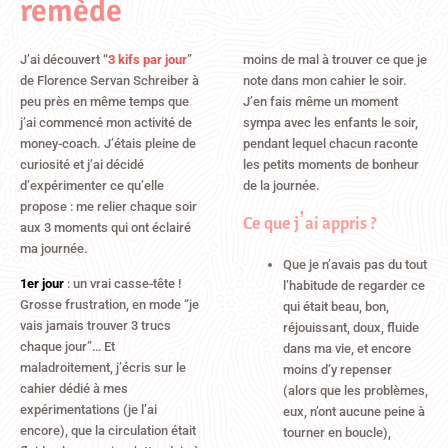
remède
J’ai découvert “
3 kifs par jour
”
moins de mal à trouver ce que je
de Florence Servan Schreiber à
note dans mon cahier le soir.
peu près en même temps que
J’en fais même un moment
j’ai commencé mon activité de
sympa avec les enfants le soir,
money-coach. J’étais pleine de
pendant lequel chacun raconte
curiosité et j’ai décidé
les petits moments de bonheur
d’expérimenter ce qu’elle
de la journée.
Ce que j’ai appris ?
propose : me relier chaque soir
aux 3 moments qui ont éclairé
ma journée.
Que je n’avais pas du tout
1er jour
: un vrai casse-tête !
l’habitude de regarder ce
Grosse frustration, en mode “je
qui était beau, bon,
vais jamais trouver 3 trucs
réjouissant, doux, fluide
chaque jour”… Et
dans ma vie, et encore
maladroitement, j’écris sur le
moins d’y repenser
cahier dédié à mes
(alors que les problèmes,
expérimentations (je l’ai
eux, n’ont aucune peine à
encore), que la circulation était
tourner en boucle),